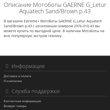
Описание Мотоботы GAERNE G_Letur
Aquatech Sand/Brown р.43
В магазине Extreme+ Мотоботы GAERNE G_Letur Aquatech
Sand/Brown р.43 с каталожным номером 2976-010-43 вы
можете купить по выгодной цене. В наличии МотоБоты на
всю популярную экстрим технику.
Информация
Доставка и оплата
О компании
Служба поддержки
Контактная информация
Возврат товара