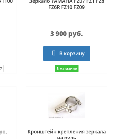
/1100
Зеркало YAMAHA FZ07 FZ1 FZ8
FZ6R FZ10 FZ09
3 900 руб.
В корзину
7
В магазине
ро,
Кронштейн крепления зеркала
на руль