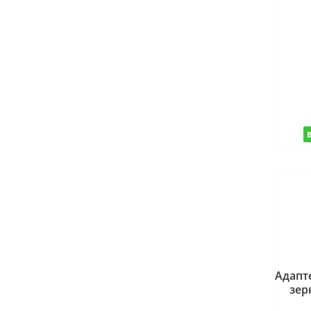
Адапт
зер