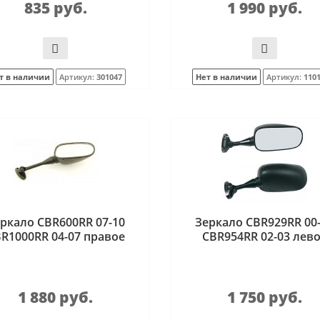
835 руб.
1 990 руб.
т в наличии
Артикул:
301047
Нет в наличии
Артикул:
110
ркало CBR600RR 07-10
Зеркало CBR929RR 00
R1000RR 04-07 правое
CBR954RR 02-03 лев
1 880 руб.
1 750 руб.