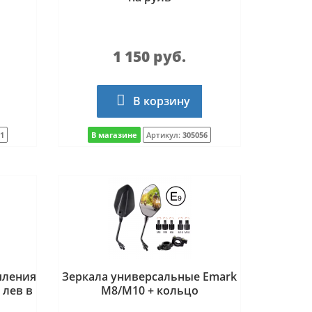
1 150 руб.
В корзину
1
В магазине
Артикул:
305056
пления
Зеркала универсальные Emark
 лев в
M8/M10 + кольцо