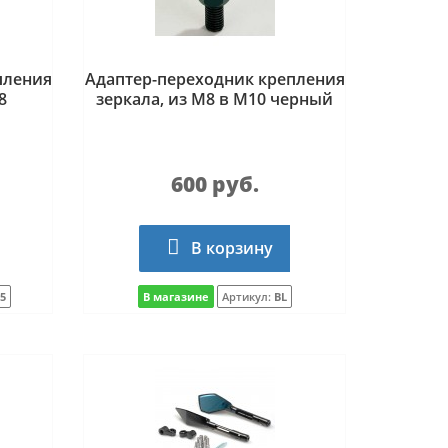
пления
Адаптер-переходник крепления
8
зеркала, из М8 в М10 черный
600 руб.
В корзину
5
В магазине
Артикул:
BL