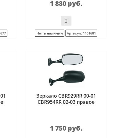
1 880 руб.
1677
Нет в наличии
Артикул:
1101681
-01
Зеркало CBR929RR 00-01
ое
CBR954RR 02-03 правое
1 750 руб.