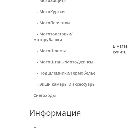
- МотоЗащита
- МотоКуртки
- МотоПерчатки
- Мототолстовки/
моторубашки
В магаз
- МотоШлемы
купить
- МотоШтаны/МотоДжинсы
- Подшлемники/Термобелье
- Экшн камеры и аксессуары
Снегоходы
Информация