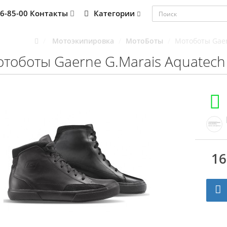
76-85-00
Контакты
Категории
Мотоэкипировка
МотоБоты
Мотоботы Gaer
тоботы Gaerne G.Marais Aquatech 
16