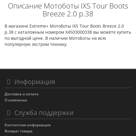
Описание Мотоботы IXS Tour Boots
Breeze 2.0 p.38
В магазине Extreme+ Мотоботы IXS Tour Boots Breeze 2.0
p.38 с каталожным номером X4503000338 вы можете купить
по выгодной цене. В наличии МотоБоты на всю
популярную экстрим технику.
Информация
Доставка и оплата
О компании
Служба поддержки
Контактная информация
Возврат товара