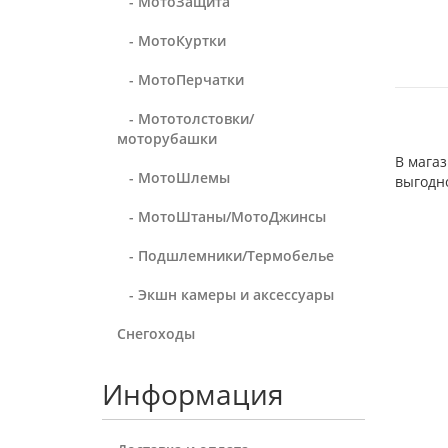
- МотоЗащита
- МотоКуртки
- МотоПерчатки
- Мототолстовки/
моторубашки
В магаз
- МотоШлемы
выгодн
- МотоШтаны/МотоДжинсы
- Подшлемники/Термобелье
- Экшн камеры и аксессуары
Снегоходы
Информация