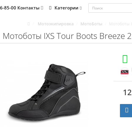
76-85-00
Контакты
Категории
Мотоэкипировка
МотоБоты
Мотоботы I
Мотоботы IXS Tour Boots Breeze 2
12