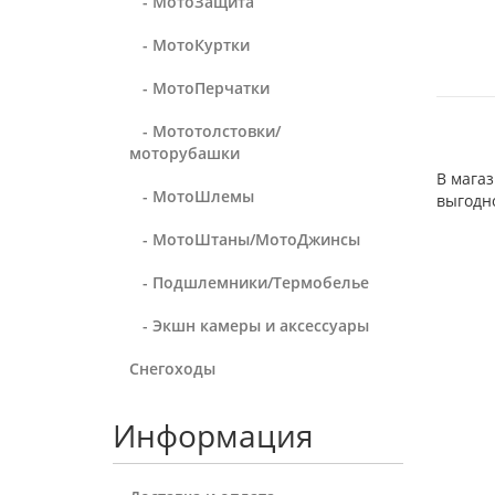
- МотоЗащита
- МотоКуртки
- МотоПерчатки
- Мототолстовки/
моторубашки
В мага
- МотоШлемы
выгодн
- МотоШтаны/МотоДжинсы
- Подшлемники/Термобелье
- Экшн камеры и аксессуары
Снегоходы
Информация