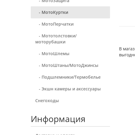
- МотоЗащита
- МотоКуртки
- МотоПерчатки
- Мототолстовки/
моторубашки
В мага
- МотоШлемы
выгодн
- МотоШтаны/МотоДжинсы
- Подшлемники/Термобелье
- Экшн камеры и аксессуары
Снегоходы
Информация