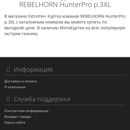
REBELHORN HunterPro р.3XL
В магазине Extreme+ Куртка кожаная REBELHORN HunterPro
р.3XL с каталожным номером вы можете купить по
выгодной цене. В наличии МотоКуртки на всю популярную
экстрим технику.
Информация
Доставка и оплата
О компании
Служба поддержки
Контактная информация
Возврат товара
Карта сайта