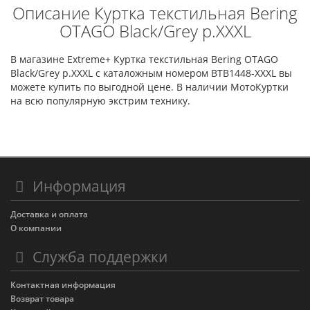
Описание Куртка текстильная Bering
OTAGO Black/Grey р.XXXL
В магазине Extreme+ Куртка текстильная Bering OTAGO
Black/Grey р.XXXL с каталожным номером BTB1448-XXXL вы
можете купить по выгодной цене. В наличии МотоКуртки
на всю популярную экстрим технику.
Информация
Доставка и оплата
О компании
Служба поддержки
Контактная информация
Возврат товара