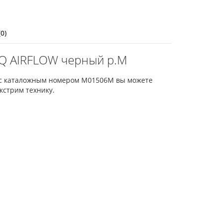
0)
Q AIRFLOW черный р.M
 с каталожным номером M01506M вы можете
кстрим технику.