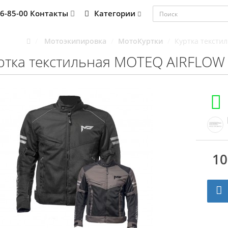
76-85-00
Контакты
Категории
Мотоэкипировка
МотоКуртки
Куртка тексти
ртка текстильная MOTEQ AIRFLOW
10