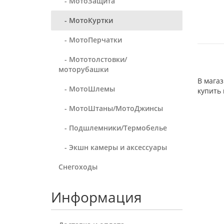
- МотоЗащита
- МотоКуртки
- МотоПерчатки
- Мототолстовки/
моторубашки
В мага
- МотоШлемы
купить 
- МотоШтаны/МотоДжинсы
- Подшлемники/Термобелье
- Экшн камеры и аксессуары
Снегоходы
Информация