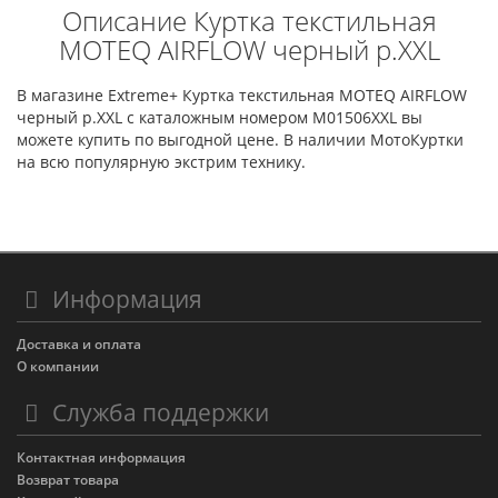
Описание Куртка текстильная
MOTEQ AIRFLOW черный р.XXL
В магазине Extreme+ Куртка текстильная MOTEQ AIRFLOW
черный р.XXL с каталожным номером M01506XXL вы
можете купить по выгодной цене. В наличии МотоКуртки
на всю популярную экстрим технику.
Информация
Доставка и оплата
О компании
Служба поддержки
Контактная информация
Возврат товара