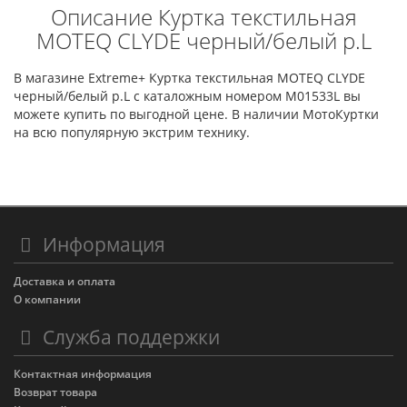
Описание Куртка текстильная
MOTEQ CLYDE черный/белый р.L
В магазине Extreme+ Куртка текстильная MOTEQ CLYDE
черный/белый р.L с каталожным номером M01533L вы
можете купить по выгодной цене. В наличии МотоКуртки
на всю популярную экстрим технику.
Информация
Доставка и оплата
О компании
Служба поддержки
Контактная информация
Возврат товара