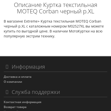
Описание Куртка текстильная
MOTEQ Corban черный р.XL
В магазине Extreme+ Куртка текстильная MOTEQ Corban
черный р.XL с каталожным номером M02527XL вы можете
купить по выгодной цене. В наличии МотоКуртки на всю
популярную экстрим технику.
Информация
Доставка и оплата
О компании
Служба поддержки
Контактная информация
Возврат товара