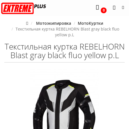
0
Мотоэкипировка
МотоКуртки
Текстильная куртка REBELHORN Blast gray black fluo
yellow р.L
Текстильная куртка REBELHORN
Blast gray black fluo yellow р.L