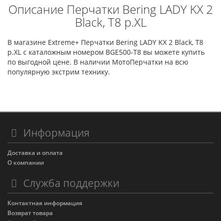
Описание Перчатки Bering LADY KX 2
Black, T8 р.XL
В магазине Extreme+ Перчатки Bering LADY KX 2 Black, T8
р.XL с каталожным номером BGE500-T8 вы можете купить
по выгодной цене. В наличии МотоПерчатки на всю
популярную экстрим технику.
Информация
Доставка и оплата
О компании
Служба поддержки
Контактная информация
Возврат товара