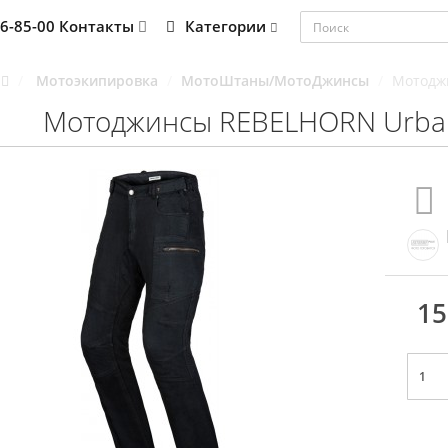
76-85-00
Контакты
Категории
Мотоэкипировка
МотоШтаны/МотоДжинсы
Мотоджи
Мотоджинсы REBELHORN UrbanI
15