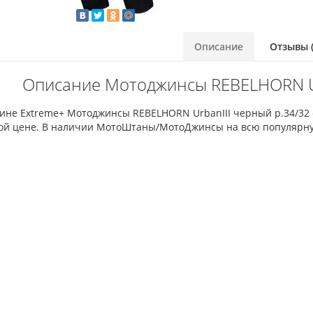
Описание
Отзывы (
Описание Мотоджинсы REBELHORN Ur
зине Extreme+ Мотоджинсы REBELHORN UrbanIII черный р.34/32
ой цене. В наличии МотоШтаны/МотоДжинсы на всю популярну