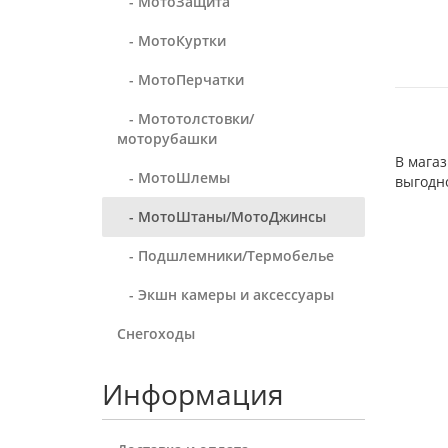
- МотоЗащита
- МотоКуртки
- МотоПерчатки
- Мототолстовки/
моторубашки
В мага
- МотоШлемы
выгодн
- МотоШтаны/МотоДжинсы
- Подшлемники/Термобелье
- Экшн камеры и аксессуары
Снегоходы
Информация