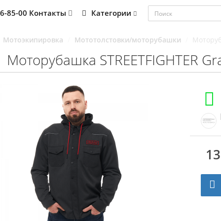
76-85-00
Контакты
Категории
Мотоэкипировка
Мототолстовки/моторубашки
Моторуб
Моторубашка STREETFIGHTER Grap
13