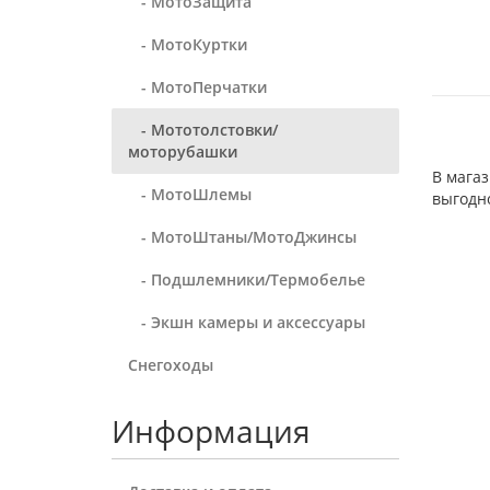
- МотоЗащита
- МотоКуртки
- МотоПерчатки
- Мототолстовки/
моторубашки
В магаз
- МотоШлемы
выгодн
- МотоШтаны/МотоДжинсы
- Подшлемники/Термобелье
- Экшн камеры и аксессуары
Снегоходы
Информация