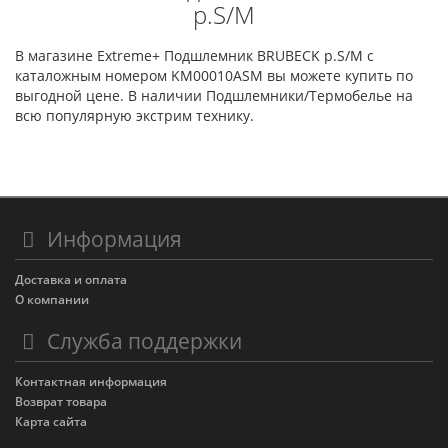
p.S/M
В магазине Extreme+ Подшлемник BRUBECK p.S/M с
каталожным номером KM00010ASM вы можете купить по
выгодной цене. В наличии Подшлемники/Термобелье на
всю популярную экстрим технику.
Информация
Доставка и оплата
О компании
Служба поддержки
Контактная информация
Возврат товара
Карта сайта