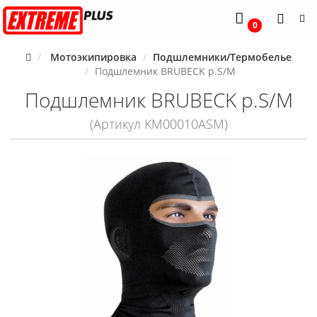
0
Мотоэкипировка
Подшлемники/Термобелье
Подшлемник BRUBECK p.S/M
Подшлемник BRUBECK p.S/M
(Артикул KM00010ASM)