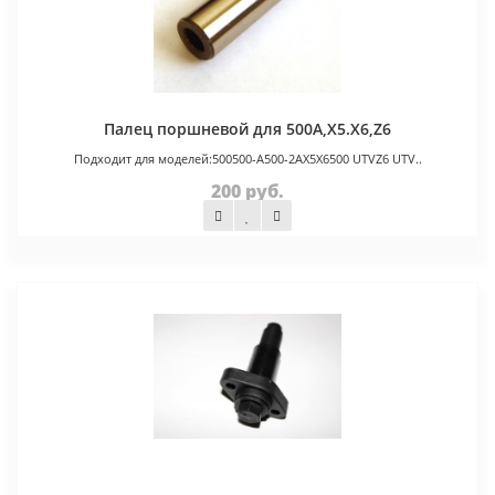
Палец поршневой для 500A,X5.X6,Z6
Подходит для моделей:500500-A500-2AX5X6500 UTVZ6 UTV..
200 руб.