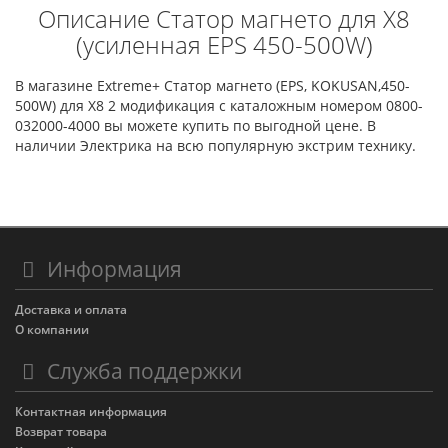
Описание Статор магнето для X8
(усиленная EPS 450-500W)
В магазине Extreme+ Статор магнето (EPS, KOKUSAN,450-
500W) для X8 2 модификация с каталожным номером 0800-
032000-4000 вы можете купить по выгодной цене. В
наличии Электрика на всю популярную экстрим технику.
Информация
Доставка и оплата
О компании
Служба поддержки
Контактная информация
Возврат товара