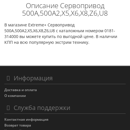
Описание Сервопривод
500А,500А2,Х5,Х6,Х8,Z6,U8
В магазине Extreme+ Сервопривод
500А,500А2,Х5,Х6,Х8,Z6,U8 с каталожным номером 0181-
314000 вы можете купить по выгодной цене. В наличии
КПП на всю популярную экстрим технику.
Информация
Доставка и оплата
О компании
Служба поддержки
Контактная информация
Возврат товара