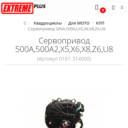
0
Квадроциклы
Для MOTO
КПП
Сервопривод 500А,500А2,Х5,Х6,Х8,Z6,U8
Сервопривод
500А,500А2,Х5,Х6,Х8,Z6,U8
(Артикул 0181-314000)