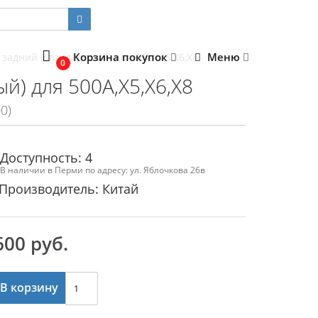
Корзина покупок
Меню
задний (стандартный) для 500A,X5,X6,X8
0
й) для 500A,X5,X6,X8
0)
Доступность: 4
В наличии в Перми по адресу: ул. Яблочкова 26в
Производитель: Китай
600 руб.
В корзину