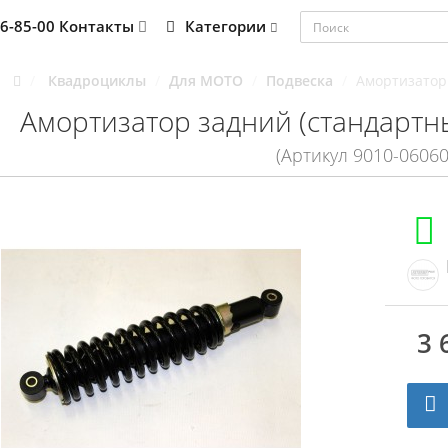
76-85-00
Контакты
Категории
Квадроциклы
Для MOTO
Подвеска
Амортизатор 
Амортизатор задний (стандартны
(Артикул 9010-06060
3 