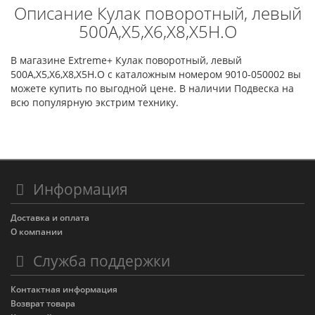
Описание Кулак поворотный, левый
500A,X5,X6,X8,X5H.O
В магазине Extreme+ Кулак поворотный, левый
500A,X5,X6,X8,X5H.O с каталожным номером 9010-050002 вы
можете купить по выгодной цене. В наличии Подвеска на
всю популярную экстрим технику.
Информация
Доставка и оплата
О компании
Служба поддержки
Контактная информация
Возврат товара