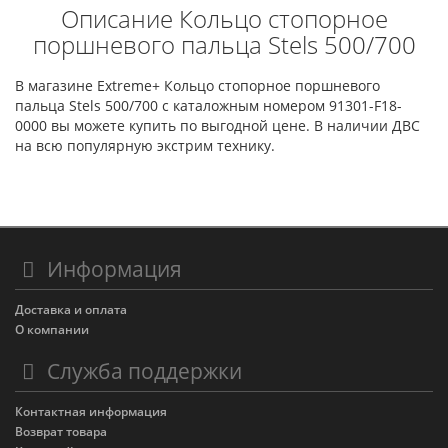
Описание Кольцо стопорное
поршневого пальца Stels 500/700
В магазине Extreme+ Кольцо стопорное поршневого
пальца Stels 500/700 с каталожным номером 91301-F18-
0000 вы можете купить по выгодной цене. В наличии ДВС
на всю популярную экстрим технику.
Информация
Доставка и оплата
О компании
Служба поддержки
Контактная информация
Возврат товара