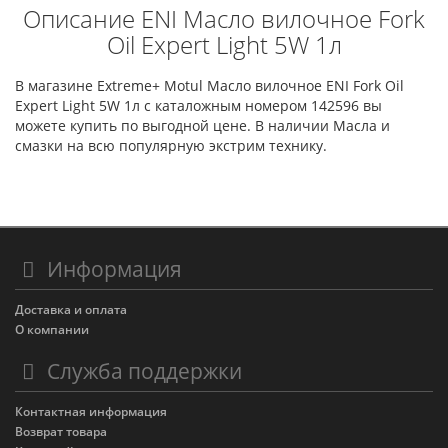
Описание ENI Масло вилочное Fork
Oil Expert Light 5W 1л
В магазине Extreme+ Motul Масло вилочное ENI Fork Oil
Expert Light 5W 1л с каталожным номером 142596 вы
можете купить по выгодной цене. В наличии Масла и
смазки на всю популярную экстрим технику.
Информация
Доставка и оплата
О компании
Служба поддержки
Контактная информация
Возврат товара