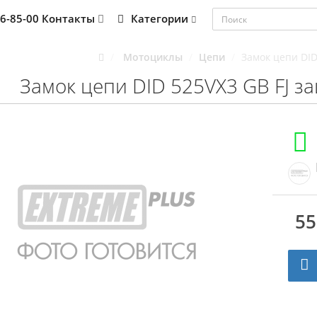
76-85-00
Контакты
Категории
Мотоциклы
Цепи
Замок цепи DID
Замок цепи DID 525VX3 GB FJ з
55