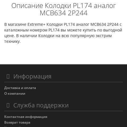
Описание Колодки PL174 аналог
MCB634 2P244
В магазине Extreme+ Колодки PL174 аналог MCB634 2P244 с
каталожным номером PL174 вы можете купить по выгодной
цене. В наличии Колодки на всю популярную экстрим
технику.
Информация
Доставка и оплата
О компании
Служба поддержки
Контактная информация
Возврат товара