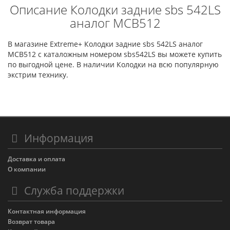
Описание Колодки задние sbs 542LS
аналог MCB512
В магазине Extreme+ Колодки задние sbs 542LS аналог
MCB512 с каталожным номером sbs542LS вы можете купить
по выгодной цене. В наличии Колодки на всю популярную
экстрим технику.
Информация
Доставка и оплата
О компании
Служба поддержки
Контактная информация
Возврат товара