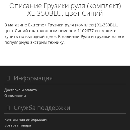
Описание Грузики руля (комплект)
XL-350BLU, цвет Синий
В магазине Extreme+ Грузики руля (комплект) XL-350BLU,
цвет Синий с каталожным номером 1102677 вы можете
купить по выгодной цене. В наличии Рули и грузики на всю
популярную экстрим технику.
Информация
Доставка и оплата
О компании
Служба поддержки
Контактная информация
Возврат товара