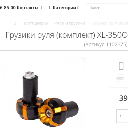
76-85-00
Контакты
Категории
Мотоциклы
Рули и грузики
Грузики руля (ко
Грузики руля (комплект) XL-35
(Артикул 1102675)
39