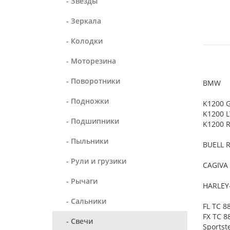
- Звезды
- Зеркала
- Колодки
- Моторезина
- Поворотники
BMW
- Подножки
K1200 G
K1200 L
- Подшипники
K1200 R
- Пыльники
BUELL R
- Рули и грузики
CAGIVA
- Рычаги
HARLEY
- Сальники
FL TC 8
FX TC 8
- Свечи
Sportst