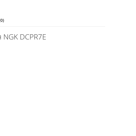
0)
я NGK DCPR7E