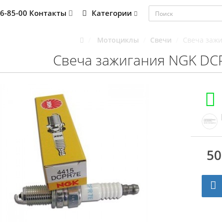
76-85-00
Контакты
Категории
Мотоциклы
Свечи
Свеча заж
Свеча зажигания NGK DC
50