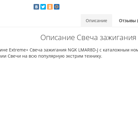
Описание
Отзывы (
Описание Свеча зажигания
зине Extreme+ Свеча зажигания NGK LMAR8D-J с каталожным ном
чии Свечи на всю популярную экстрим технику.