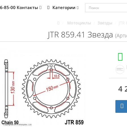
76-85-00
Контакты
Категории
Мотоциклы
Звезды
JTR 
JTR 859.41 Звезда
(Арти
4 